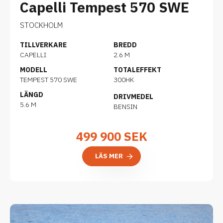
Capelli Tempest 570 SWE
STOCKHOLM
TILLVERKARE
BREDD
CAPELLI
2.6 M
MODELL
TOTALEFFEKT
TEMPEST 570 SWE
300HK
LÄNGD
DRIVMEDEL
5.6 M
BENSIN
499 900
SEK
LÄS MER