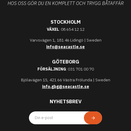
HOS OSS GÖR DU EN KOMPLETT OCH TRYGG BÅTAFFÄR
STOCKHOLM
VÄXEL
: 08 654 12 12
Varvsvägen 1, 181 46 Lidingö | Sweden
info@seacastle.se
GÖTEBORG
FÖRSÄLJNING
: 031 701 00 70
Bjölavägen 15, 421 66 Västra Frölunda | Sweden
info.gbg@seacastle.se
NYHETSBREV