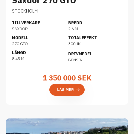
Saxdor 270 GTO
STOCKHOLM
TILLVERKARE
BREDD
SAXDOR
2.6 M
MODELL
TOTALEFFEKT
270 GTO
300HK
LÄNGD
DRIVMEDEL
8.45 M
BENSIN
1 350 000
SEK
LÄS MER