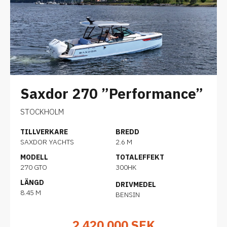
Saxdor 270 ”Performance”
STOCKHOLM
TILLVERKARE
BREDD
SAXDOR YACHTS
2.6 M
MODELL
TOTALEFFEKT
270 GTO
300HK
LÄNGD
DRIVMEDEL
8.45 M
BENSIN
2 420 000
SEK