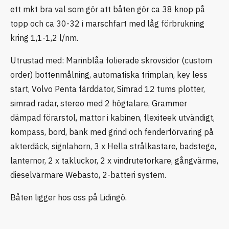
ett mkt bra val som gör att båten gör ca 38 knop på
topp och ca 30-32 i marschfart med låg förbrukning
kring 1,1-1,2 l/nm.
Utrustad med: Marinblåa folierade skrovsidor (custom
order) bottenmålning, automatiska trimplan, key less
start, Volvo Penta färddator, Simrad 12 tums plotter,
simrad radar, stereo med 2 högtalare, Grammer
dämpad förarstol, mattor i kabinen, flexiteek utvändigt,
kompass, bord, bänk med grind och fenderförvaring på
akterdäck, signlahorn, 3 x Hella strålkastare, badstege,
lanternor, 2 x takluckor, 2 x vindrutetorkare, gångvärme,
dieselvärmare Webasto, 2-batteri system.
Båten ligger hos oss på Lidingö.