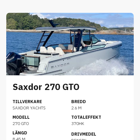
Saxdor 270 GTO
TILLVERKARE
BREDD
SAXDOR YACHTS
2.6 M
MODELL
TOTALEFFEKT
270 GTO
370HK
LÄNGD
DRIVMEDEL
8.45 M