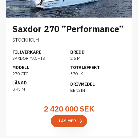
Saxdor 270 ”Performance”
STOCKHOLM
TILLVERKARE
BREDD
SAXDOR YACHTS
2.6 M
MODELL
TOTALEFFEKT
270 GTO
370HK
LÄNGD
DRIVMEDEL
8.45 M
BENSIN
2 420 000
SEK
LÄS MER