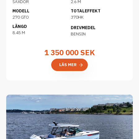
SAXDOR
2.6 M
MODELL
TOTALEFFEKT
270 GTO
370HK
LÄNGD
DRIVMEDEL
8.45 M
BENSIN
1 350 000
SEK
LÄS MER