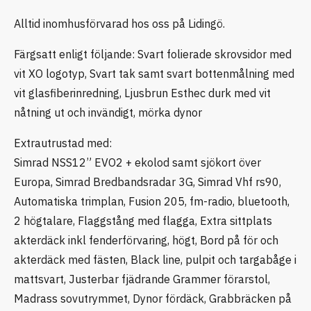
Alltid inomhusförvarad hos oss på Lidingö.
Färgsatt enligt följande: Svart folierade skrovsidor med
vit XO logotyp, Svart tak samt svart bottenmålning med
vit glasfiberinredning, Ljusbrun Esthec durk med vit
nåtning ut och invändigt, mörka dynor
Extrautrustad med:
Simrad NSS12” EVO2 + ekolod samt sjökort över
Europa, Simrad Bredbandsradar 3G, Simrad Vhf rs90,
Automatiska trimplan, Fusion 205, fm-radio, bluetooth,
2 högtalare, Flaggstång med flagga, Extra sittplats
akterdäck inkl fenderförvaring, högt, Bord på för och
akterdäck med fästen, Black line, pulpit och targabåge i
mattsvart, Justerbar fjädrande Grammer förarstol,
Madrass sovutrymmet, Dynor fördäck, Grabbräcken på