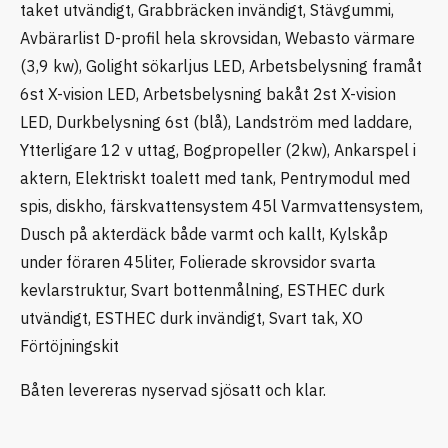
taket utvändigt, Grabbräcken invändigt, Stävgummi,
Avbärarlist D-profil hela skrovsidan, Webasto värmare
(3,9 kw), Golight sökarljus LED, Arbetsbelysning framåt
6st X-vision LED, Arbetsbelysning bakåt 2st X-vision
LED, Durkbelysning 6st (blå), Landström med laddare,
Ytterligare 12 v uttag, Bogpropeller (2kw), Ankarspel i
aktern, Elektriskt toalett med tank, Pentrymodul med
spis, diskho, färskvattensystem 45l Varmvattensystem,
Dusch på akterdäck både varmt och kallt, Kylskåp
under föraren 45liter, Folierade skrovsidor svarta
kevlarstruktur, Svart bottenmålning, ESTHEC durk
utvändigt, ESTHEC durk invändigt, Svart tak, XO
Förtöjningskit
Båten levereras nyservad sjösatt och klar.