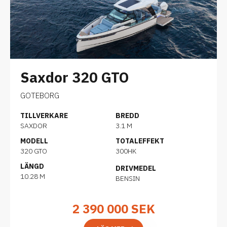
Saxdor 320 GTO
GOTEBORG
TILLVERKARE
BREDD
SAXDOR
3.1 M
MODELL
TOTALEFFEKT
320 GTO
300HK
LÄNGD
DRIVMEDEL
10.28 M
BENSIN
2 390 000
SEK