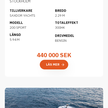
STOCKHOLM
TILLVERKARE
BREDD
SAXDOR YACHTS
2.29 M
MODELL
TOTALEFFEKT
200 SPORT
300HK
LÄNGD
DRIVMEDEL
5.94 M
BENSIN
440 000
SEK
LÄS MER