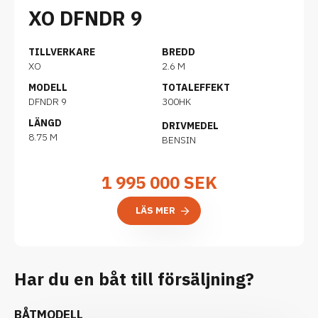
XO DFNDR 9
TILLVERKARE
BREDD
XO
2.6 M
MODELL
TOTALEFFEKT
DFNDR 9
300HK
LÄNGD
DRIVMEDEL
8.75 M
BENSIN
1 995 000
SEK
LÄS MER
Har du en båt till försäljning?
BÅTMODELL