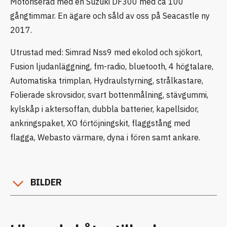
Motoriserad med en Suzuki DF300 med ca 100
gångtimmar. En ägare och såld av oss på Seacastle ny
2017.
Utrustad med: Simrad Nss9 med ekolod och sjökort,
Fusion ljudanläggning, fm-radio, bluetooth, 4 högtalare,
Automatiska trimplan, Hydraulstyrning, strålkastare,
Folierade skrovsidor, svart bottenmålning, stävgummi,
kylskåp i aktersoffan, dubbla batterier, kapellsidor,
ankringspaket, XO förtöjningskit, flaggstång med
flagga, Webasto värmare, dyna i fören samt ankare.
BILDER