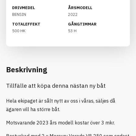
DRIVMEDEL
ÅRSMODELL
BENSIN
2022
TOTALEFFEKT
GÅNGTIMMAR
500 HK
53 H
Beskrivning
Tillfälle att köpa denna nästan ny båt
Hela ekipaget är sålt nytt av oss i våras, säljes då
ägaren vill ha större båt.
Motsvarande 2023 års modell kostar över 3 mkr.
Bestyckad med 2 x Mercury Verado V8 250 som endast