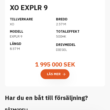
XO EXPLR 9
TILLVERKARE
BREDD
XO
2.57 M
MODELL
TOTALEFFEKT
EXPLR 9
500HK
LÄNGD
DRIVMEDEL
8.57 M
DIESEL
1 995 000
SEK
LÄS MER
Har du en båt till försäljning?
BÅTMODELL