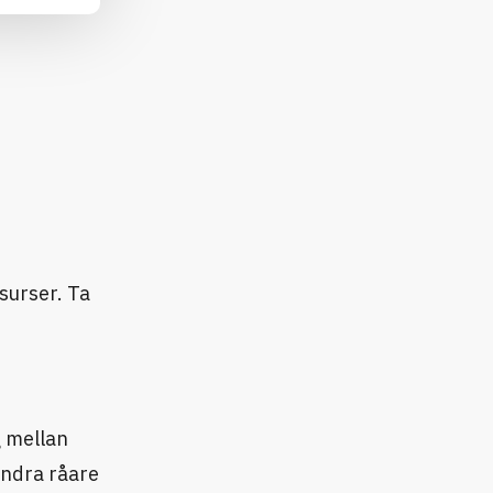
surser. Ta
g mellan
 andra råare