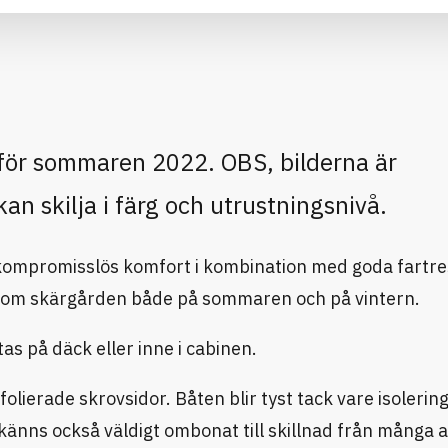
nför sommaren 2022. OBS, bilderna är
an skilja i färg och utrustningsnivå.
kompromisslös komfort i kombination med goda fartre
enom skärgården både på sommaren och på vintern.
as på däck eller inne i cabinen.
lierade skrovsidor. Båten blir tyst tack vare isolerin
ng känns också väldigt ombonat till skillnad från många