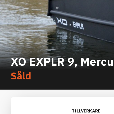
XO EXPLR 9, Mercu
Såld
TILLVERKARE