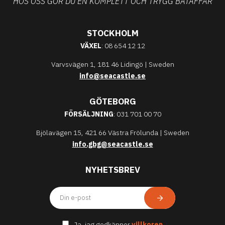
HOS OSS GÖR DU EN KOMPLETT OCH TRYGG BÅTAFFÄR
STOCKHOLM
VÄXEL
: 08 654 12 12
Varvsvägen 1, 181 46 Lidingö | Sweden
info@seacastle.se
GÖTEBORG
FÖRSÄLJNING
: 031 701 00 70
Bjölavägen 15, 421 66 Västra Frölunda | Sweden
info.gbg@seacastle.se
NYHETSBREV
Ja, jag godkänner
villkoren