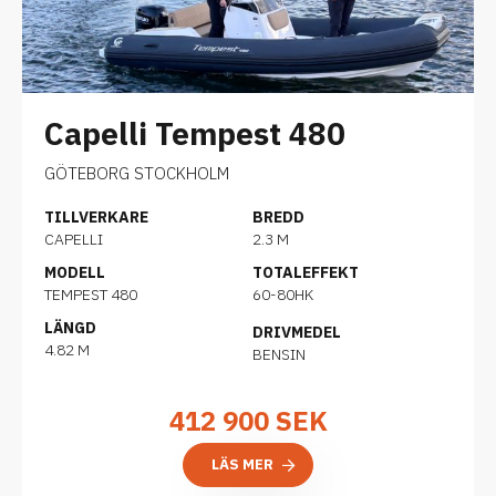
Capelli Tempest 480
GÖTEBORG STOCKHOLM
TILLVERKARE
BREDD
CAPELLI
2.3 M
MODELL
TOTALEFFEKT
TEMPEST 480
60-80HK
LÄNGD
DRIVMEDEL
4.82 M
BENSIN
412 900
SEK
LÄS MER