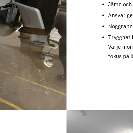
Jämn och 
Ansvar ge
Noggrann 
Trygghet 
Varje mo
fokus på l