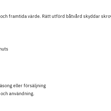
k och framtida värde. Rätt utförd båtvård skyddar skro
muts
äsong eller försäljning
k och användning.