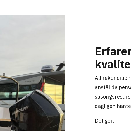
Erfare
kvalit
All rekondition
anställda perso
säsongsresurs
dagligen hant
Det ger: