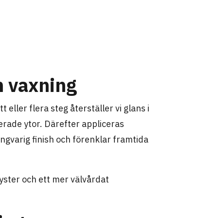
h vaxning
eller flera steg återställer vi glans i
erade ytor. Därefter appliceras
gvarig finish och förenklar framtida
lyster och ett mer välvårdat