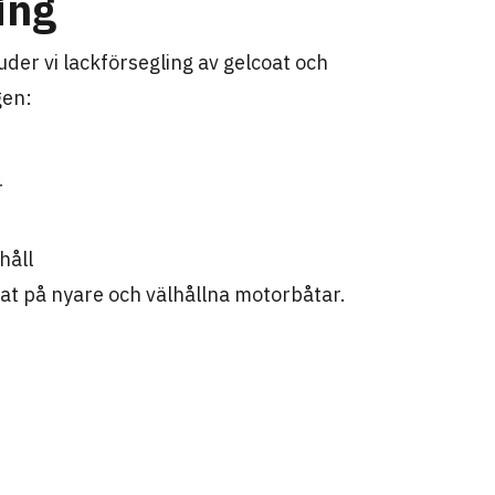
ing
uder vi lackförsegling av gelcoat och
gen:
r
håll
tat på nyare och välhållna motorbåtar.