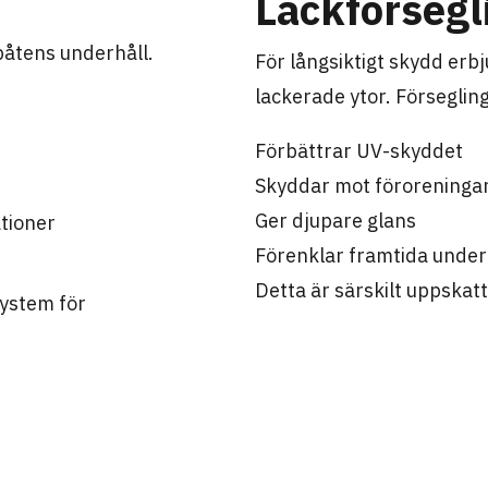
Lackförsegl
 båtens underhåll.
För långsiktigt skydd erbj
lackerade ytor. Förseglin
Förbättrar UV-skyddet
Skyddar mot föroreninga
Ger djupare glans
tioner
Förenklar framtida under
Detta är särskilt uppskat
system för